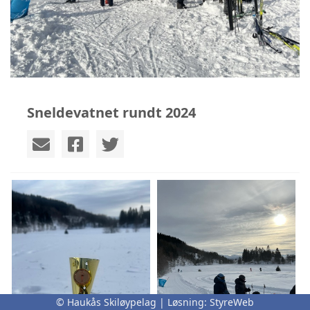
Sneldevatnet rundt 2024
© Haukås Skiløypelag | Løsning:
StyreWeb