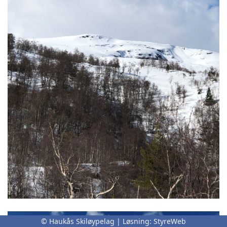
© Haukås Skiløypelag | Løsning:
StyreWeb